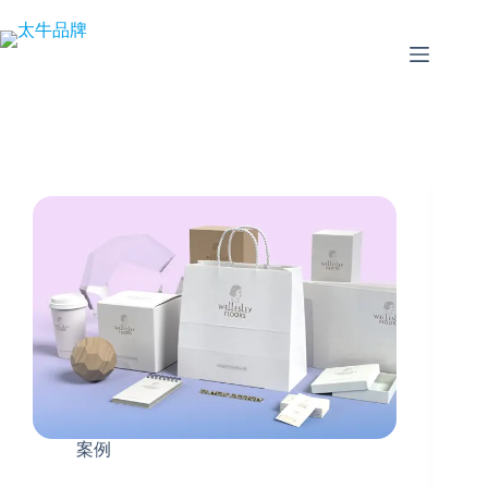
跳
至
内
容
案例