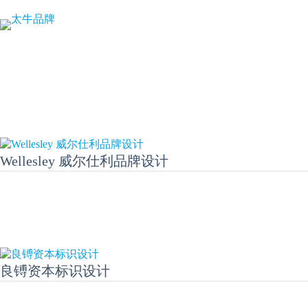
跳
至
内
容
Wellesley 威尔仕利品牌设计
良镈资本标识设计