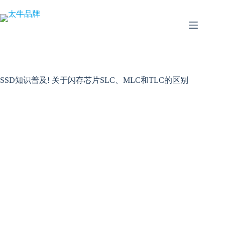
跳
至
内
容
SSD知识普及! 关于闪存芯片SLC、MLC和TLC的区别