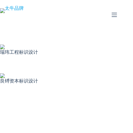
跳
至
内
容
瑞玮工程标识设计
良镈资本标识设计