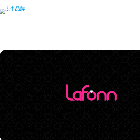
跳
至
内
容