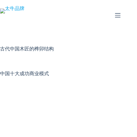
跳
至
内
容
古代中国木匠的榫卯结构
中国十大成功商业模式